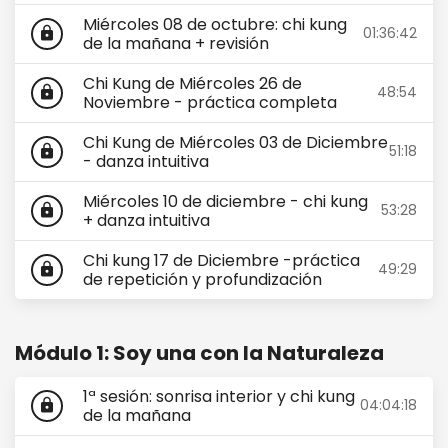
Miércoles 08 de octubre: chi kung
01:36:42
lock
de la mañana + revisión
Chi Kung de Miércoles 26 de
48:54
lock
Noviembre - práctica completa
Chi Kung de Miércoles 03 de Diciembre
51:18
lock
- danza intuitiva
Miércoles 10 de diciembre - chi kung
53:28
lock
+ danza intuitiva
Chi kung 17 de Diciembre -práctica
49:29
lock
de repetición y profundización
Módulo 1: Soy una con la Naturaleza
1ª sesión: sonrisa interior y chi kung
04:04:18
lock
de la mañana