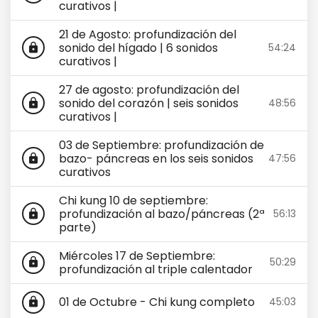
curativos |
21 de Agosto: profundización del
sonido del hígado | 6 sonidos
54:24
lock
curativos |
27 de agosto: profundización del
sonido del corazón | seis sonidos
48:56
lock
curativos |
03 de Septiembre: profundización de
bazo- páncreas en los seis sonidos
47:56
lock
curativos
Chi kung 10 de septiembre:
profundización al bazo/páncreas (2ª
56:13
lock
parte)
Miércoles 17 de Septiembre:
50:29
lock
profundización al triple calentador
01 de Octubre - Chi kung completo
45:03
lock