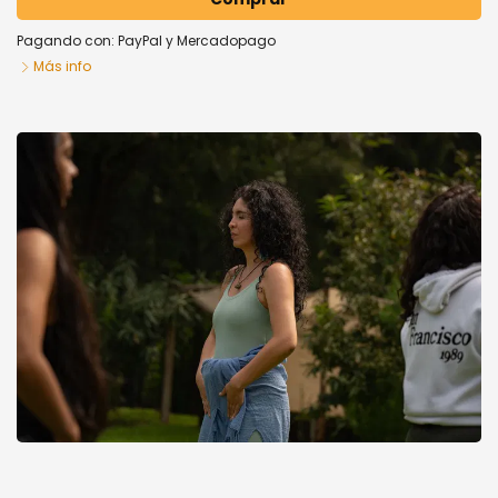
Pagando con:
PayPal
y
Mercadopago
Más info