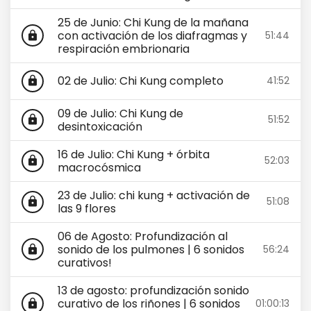
25 de Junio: Chi Kung de la mañana
con activación de los diafragmas y
51:44
lock
respiración embrionaria
02 de Julio: Chi Kung completo
41:52
lock
09 de Julio: Chi Kung de
51:52
lock
desintoxicación
16 de Julio: Chi Kung + órbita
52:03
lock
macrocósmica
23 de Julio: chi kung + activación de
51:08
lock
las 9 flores
06 de Agosto: Profundización al
sonido de los pulmones | 6 sonidos
56:24
lock
curativos!
13 de agosto: profundización sonido
curativo de los riñones | 6 sonidos
01:00:13
lock