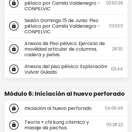
pélvico por Camila Valdenegro -
03:50:29
lock
CONPELVIC
Sesión Domingo 15 de Junio: Piso
pélvico por Camila Valdenegro -
03:53:11
lock
CONPELVIC
Anexos de Piso pélvico: Ejercicio de
movilidad articular de columna,
28:30
lock
cadera y pelvis.
Anexos del piso pélvico: Exploración
03:44
lock
Vulvar Guiada.
Módulo 6: Iniciación al huevo perforado
Iniciación al huevo perforado
04:05:49
lock
Teoría + chi kung cósmico y
03:38:22
lock
masaje de pechos