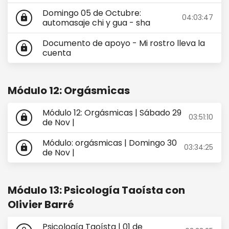
Domingo 05 de Octubre:
04:03:47
lock
automasaje chi y gua - sha
Documento de apoyo - Mi rostro lleva la
lock
cuenta
Módulo 12: Orgásmicas
Módulo 12: Orgásmicas | Sábado 29
03:51:10
lock
de Nov |
Módulo: orgásmicas | Domingo 30
03:34:25
lock
de Nov |
Módulo 13: Psicología Taoísta con
Olivier Barré
Psicología Taoísta | 01 de