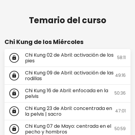
Formación de Facilitadoras de Sexualidad
Sagrada Taoísta 2025
Temario del curso
Chi Kung de los Miércoles
Chi Kung 02 de Abril: activación de los
58:11
lock
pies
Chi Kung 09 de Abril: activación de las
49:16
lock
rodillas
Chi Kung 16 de Abril: enfocada en la
50:36
lock
pelvis
Chi Kung 23 de Abril: concentrada en
47:01
lock
la pelvis | sacro
Chi Kung 07 de Mayo: centrada en el
50:59
lock
pecho y hombros