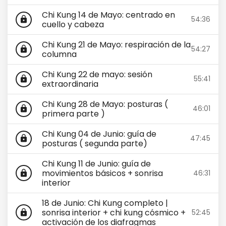
Chi Kung 14 de Mayo: centrado en
54:36
lock
cuello y cabeza
Chi Kung 21 de Mayo: respiración de la
54:27
lock
columna
Chi Kung 22 de mayo: sesión
55:41
lock
extraordinaria
Chi Kung 28 de Mayo: posturas (
46:01
lock
primera parte )
Chi Kung 04 de Junio: guía de
47:45
lock
posturas ( segunda parte)
Chi Kung 11 de Junio: guía de
movimientos básicos + sonrisa
46:31
lock
interior
18 de Junio: Chi Kung completo |
sonrisa interior + chi kung cósmico +
52:45
lock
activación de los diafragmas