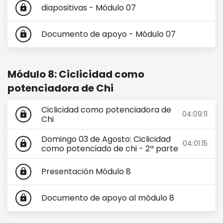
diapositivas - Módulo 07
lock
Documento de apoyo - Módulo 07
lock
Módulo 8: Ciclicidad como
potenciadora de Chi
Ciclicidad como potenciadora de
04:09:11
lock
Chi
Domingo 03 de Agosto: Ciclicidad
04:01:15
lock
como potenciado de chi - 2ª parte
Presentación Módulo 8
lock
Documento de apoyo al módulo 8
lock