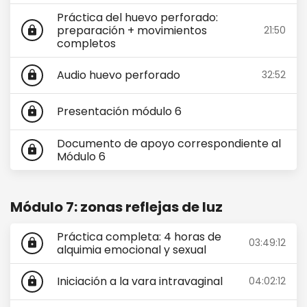
Práctica del huevo perforado:
preparación + movimientos
21:50
lock
completos
Audio huevo perforado
32:52
lock
Presentación módulo 6
lock
Documento de apoyo correspondiente al
lock
Módulo 6
Módulo 7: zonas reflejas de luz
Práctica completa: 4 horas de
03:49:12
lock
alquimia emocional y sexual
Iniciación a la vara intravaginal
04:02:12
lock