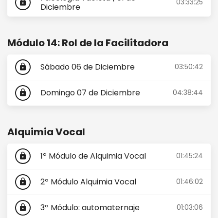
03:33:25
lock
Diciembre
Módulo 14: Rol de la Facilitadora
Sábado 06 de Diciembre
03:50:42
lock
Domingo 07 de Diciembre
04:38:44
lock
Alquimia Vocal
1ª Módulo de Alquimia Vocal
01:45:24
lock
2ª Módulo Alquimia Vocal
01:46:02
lock
3ª Módulo: automaternaje
01:03:06
lock