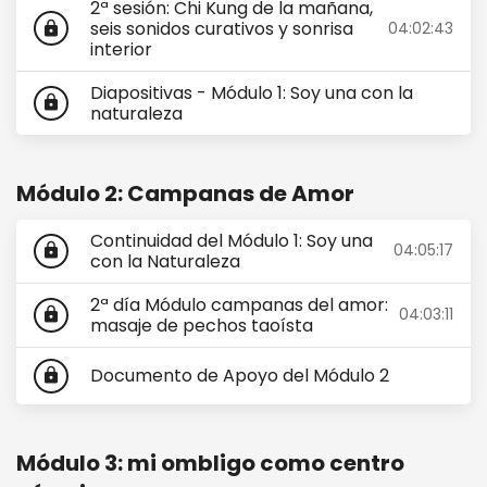
2ª sesión: Chi Kung de la mañana,
seis sonidos curativos y sonrisa
04:02:43
lock
interior
Diapositivas - Módulo 1: Soy una con la
lock
naturaleza
Módulo 2: Campanas de Amor
Continuidad del Módulo 1: Soy una
04:05:17
lock
con la Naturaleza
2ª día Módulo campanas del amor:
04:03:11
lock
masaje de pechos taoísta
Documento de Apoyo del Módulo 2
lock
Módulo 3: mi ombligo como centro