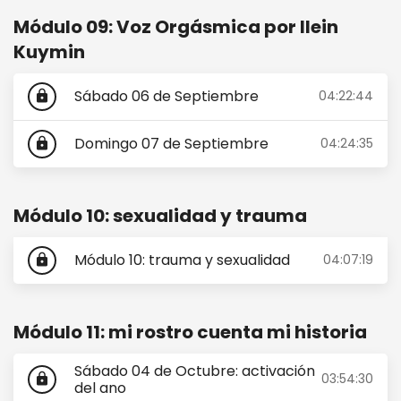
Módulo 09: Voz Orgásmica por Ilein
Kuymin
Sábado 06 de Septiembre
04:22:44
lock
Domingo 07 de Septiembre
04:24:35
lock
Módulo 10: sexualidad y trauma
Módulo 10: trauma y sexualidad
04:07:19
lock
Módulo 11: mi rostro cuenta mi historia
Sábado 04 de Octubre: activación
03:54:30
lock
del ano