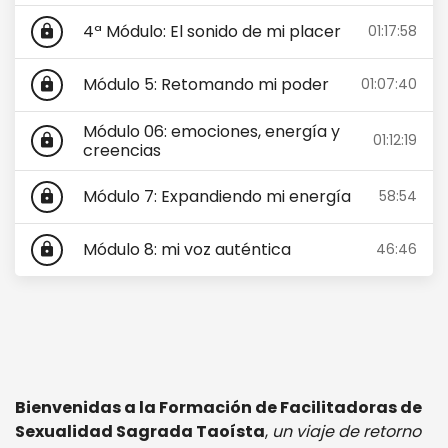
4ª Módulo: El sonido de mi placer
01:17:58
lock
Módulo 5: Retomando mi poder
01:07:40
lock
Módulo 06: emociones, energía y
01:12:19
lock
creencias
Módulo 7: Expandiendo mi energía
58:54
lock
Módulo 8: mi voz auténtica
46:46
lock
Bienvenidas a la Formación de Facilitadoras de
Sexualidad Sagrada Taoísta
,
un viaje de retorno