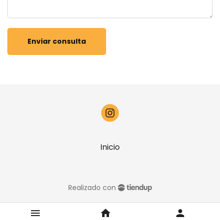
Enviar consulta
Inicio
Realizado con
menu
home
person